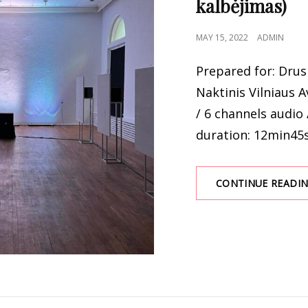
kalbėjimas)
POSTED
MAY 15, 2022
ADMIN
ON
Prepared for: Drus
Naktinis Vilniaus A
/ 6 channels audio 
duration: 12min45
CONTINUE READI