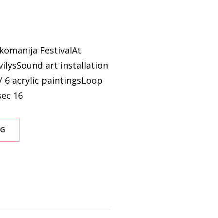
komanija FestivalAt
vilysSound art installation
/ 6 acrylic paintingsLoop
sec 16
SPEAKING
NG
REALITY
(REALYBĖS
KALBĖJIMAS)